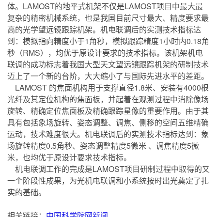
体。LAMOST的地平式机架不仅是LAMOST项目中最大最
复杂的精密机械系统，也是我国目前尺寸最大、精度要求最
高的光学望远镜跟踪机架。机电联调后的实测技术指标达
到：模拟指向精度小于1角秒，模拟跟踪精度1小时内0.18角
秒（RMS），均优于原设计要求的技术指标。该机架机电
联调的成功标志着我国大型天文望远镜跟踪机架的研制技术
迈上了一个新的台阶，大大缩小了与国际先进水平的差距。
LAMOST 的焦面机构用于支撑直径1.8米、安装有4000根
光纤及其定位机构的焦面板，并起着在观测过程中消除像场
旋转、精确定位焦面板及精确跟踪星像的重要作用。由于其
具有包括象场旋转、姿态调整、调焦、侧移的空间五维精确
运动，技术难度很大。机电联调后的实测技术指标达到：象
场旋转精度0.5角秒、姿态调整精度5微米 、调焦精度5微
米，也均优于原设计要求技术指标。
机电联调工作的完成是LAMOST项目研制过程中取得的又
一个阶段性成果，为光机电联调和小系统按时出光奠定了扎
实的基础。
相关链接：
中国科学院网新闻